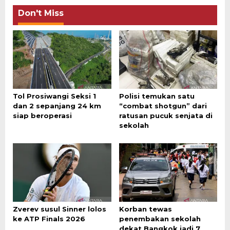
Don't Miss
Tol Prosiwangi Seksi 1
Polisi temukan satu
dan 2 sepanjang 24 km
“combat shotgun” dari
siap beroperasi
ratusan pucuk senjata di
sekolah
Zverev susul Sinner lolos
Korban tewas
ke ATP Finals 2026
penembakan sekolah
dekat Bangkok jadi 7