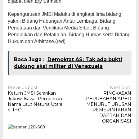
dijabat oleh Ety Samson.
Kepengurusan JMSI Maluku dilangkapi lima bidang,
yakni: Bidang Hubungan Antar Lembaga, Bidang
Pendataan dan Verifikasi Media Siber, Bidang
Pendidikan dan Pelatih an, Bidang Humas serta Bidang
Hukum dan Arbitrase.(red)
Baca Juga :
Demokrat AS: Tak ada bukti
dukung aksi militer di Venezuela
Post
Previous post
Next post
Ketum JMSI Sarankan
RINGKASAN
navigation
Jokowi Kawal Pemberian
PERUBAHAN APBD
Nama Laut Natuna Utara
MENURUT URUSAN
di IHO
PEMERINTAHAN
DAERAH DAN
ORGANISASI