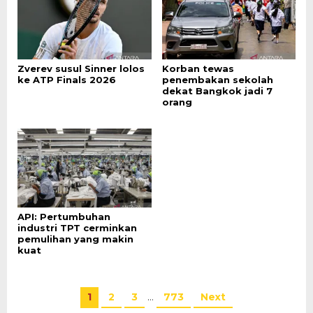
Zverev susul Sinner lolos
Korban tewas
ke ATP Finals 2026
penembakan sekolah
dekat Bangkok jadi 7
orang
API: Pertumbuhan
industri TPT cerminkan
pemulihan yang makin
kuat
1
2
3
…
773
Next