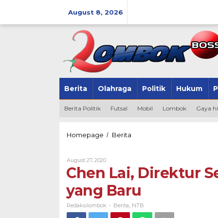
Skip
to
August 8, 2026
content
Berita
Olahraga
Politik
Hukum
P
Berita Politik
Futsal
Mobil
Lombok
Gaya h
Chen
Homepage
Berita
/
Lai,
Direktur
By
August 27, 2020
Sekolah
Redaksilombok
Chen Lai, Direktur S
Nasional
3
yang Baru
Bahasa
yang
Baru
Redaksilombok
Berita
NTB
-
,