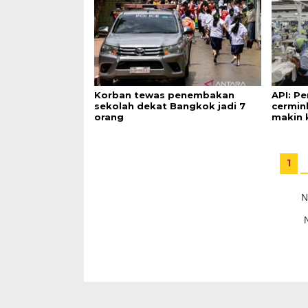
Korban tewas penembakan
API: P
sekolah dekat Bangkok jadi 7
cermin
orang
makin 
1
N