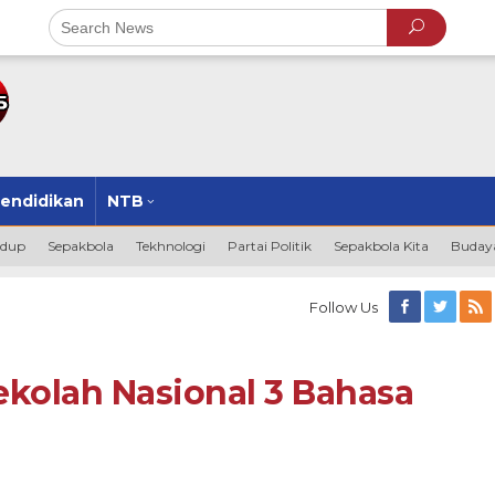
endidikan
NTB
idup
Sepakbola
Tekhnologi
Partai Politik
Sepakbola Kita
Budaya
Follow Us
ekolah Nasional 3 Bahasa