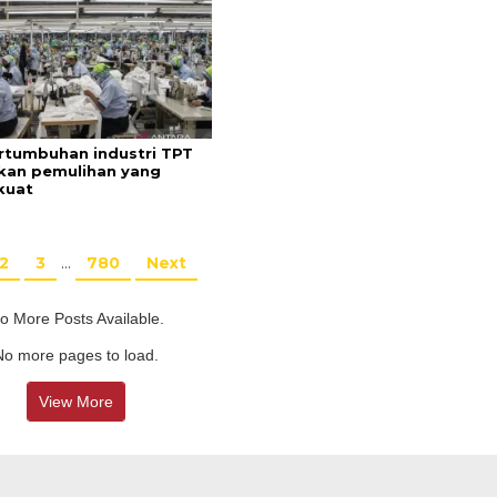
ertumbuhan industri TPT
kan pemulihan yang
kuat
2
3
…
780
Next
o More Posts Available.
No more pages to load.
View More