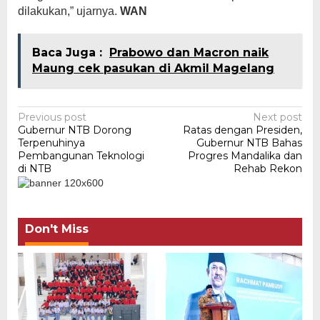
dilakukan,” ujarnya.
WAN
Baca Juga :
Prabowo dan Macron naik
Maung cek pasukan di Akmil Magelang
Post
Previous post
Next post
Gubernur NTB Dorong
Ratas dengan Presiden,
navigation
Terpenuhinya
Gubernur NTB Bahas
Pembangunan Teknologi
Progres Mandalika dan
di NTB
Rehab Rekon
Don't Miss