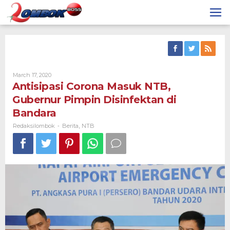
Skip
to
content
By
March 17, 2020
Redaksilombok
Antisipasi Corona Masuk NTB,
Gubernur Pimpin Disinfektan di
Bandara
Redaksilombok
Berita
NTB
-
,