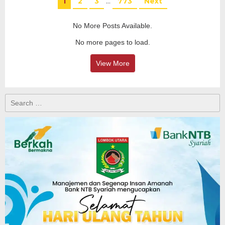
1
2
3
…
773
Next
No More Posts Available.
No more pages to load.
View More
Search
for: