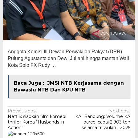
Anggota Komisi III Dewan Perwakilan Rakyat (DPR)
Pulung Agustanto dan Dewi Juliani hingga mantan Wali
Kota Solo FX Rudy …
Baca Juga :
JMSI NTB Kerjasama dengan
Bawaslu NTB Dan KPU NTB
Post
Previous post
Next post
Netflix siapkan film komedi
KAI Bandung: Volume KA
navigation
thriller Korea “Husbands in
parcel capai 2.903 ton
Action”
selama triiwulan I 2025