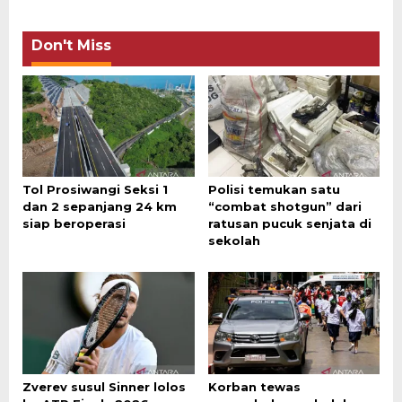
Don't Miss
Tol Prosiwangi Seksi 1
Polisi temukan satu
dan 2 sepanjang 24 km
“combat shotgun” dari
siap beroperasi
ratusan pucuk senjata di
sekolah
Zverev susul Sinner lolos
Korban tewas