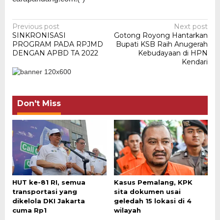
Post
Previous post
Next post
SINKRONISASI
Gotong Royong Hantarkan
navigation
PROGRAM PADA RPJMD
Bupati KSB Raih Anugerah
DENGAN APBD TA 2022
Kebudayaan di HPN
Kendari
Don't Miss
HUT ke-81 RI, semua
Kasus Pemalang, KPK
transportasi yang
sita dokumen usai
dikelola DKI Jakarta
geledah 15 lokasi di 4
cuma Rp1
wilayah