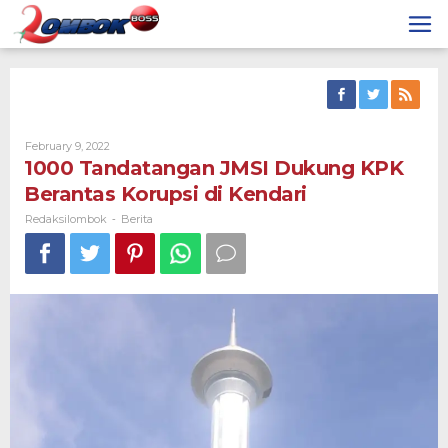
Skip
to
content
By
February 9, 2022
Redaksilombok
1000 Tandatangan JMSI Dukung KPK
Berantas Korupsi di Kendari
Redaksilombok
Berita
-