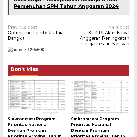
Pemenuhan SPM Tahun Anggaran 2024
Post
Previous post
Next post
Optimisme Lombok Utara
KPK RI Akan Kawal
navigation
Bangkit
Anggaran Peningkatan
Kesejahteraan Nelayan
Don't Miss
Sinkronisasi Program
Sinkronisasi Program
Prioritas Nasional
Prioritas Nasional
Dengan Program
Dengan Program
Prioritas Provinsi Tahun
Prioritas Provinsi Tahun