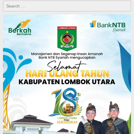
Search
for: