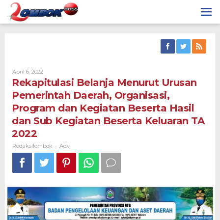
Skip
to
content
By
April 6, 2022
Redaksilombok
Rekapitulasi Belanja Menurut Urusan
Pemerintah Daerah, Organisasi,
Program dan Kegiatan Beserta Hasil
dan Sub Kegiatan Beserta Keluaran TA
2022
Redaksilombok
Adv
-