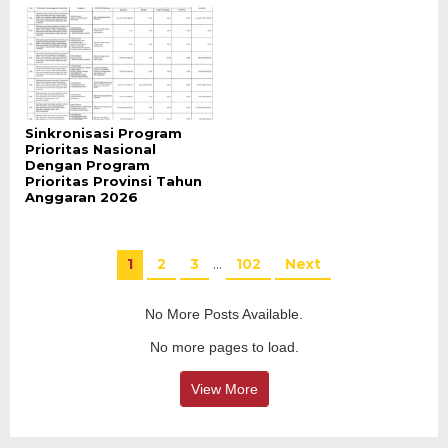
Sinkronisasi Program
Prioritas Nasional
Dengan Program
Prioritas Provinsi Tahun
Anggaran 2026
1
2
3
…
102
Next
No More Posts Available.
No more pages to load.
View More