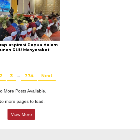
rap aspirasi Papua dalam
unan RUU Masyarakat
2
3
…
774
Next
o More Posts Available.
No more pages to load.
View More