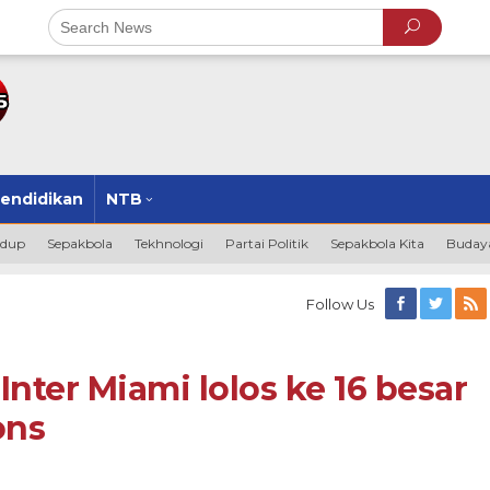
endidikan
NTB
idup
Sepakbola
Tekhnologi
Partai Politik
Sepakbola Kita
Budaya
Follow Us
Inter Miami lolos ke 16 besar
ons