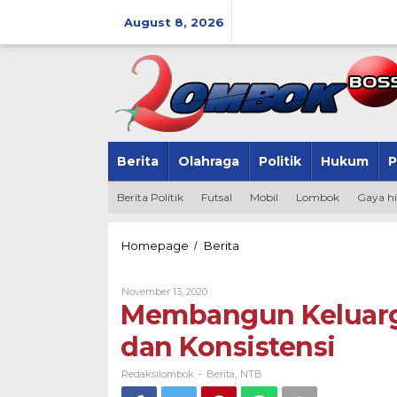
Skip
to
August 8, 2026
content
Berita
Olahraga
Politik
Hukum
P
Berita Politik
Futsal
Mobil
Lombok
Gaya h
Membangun
Homepage
Berita
/
Keluarga
Harmonis,
By
November 13, 2020
Butuh
Redaksilombok
Membangun Keluarga
Sinergi
dan
dan Konsistensi
Konsistensi
Redaksilombok
Berita
NTB
-
,