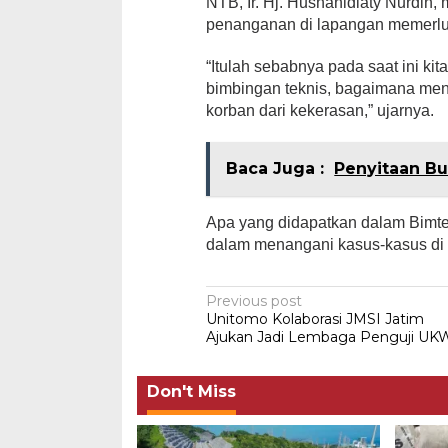
NTB, Ir. Hj. Husnanidiaty Nurdi
penanganan di lapangan memerluka
“Itulah sebabnya pada saat ini ki
bimbingan teknis, bagaimana me
korban dari kekerasan,” ujarnya.
Baca Juga :
Penyitaan Bu
Apa yang didapatkan dalam Bimte
dalam menangani kasus-kasus di
Post
Previous post
Unitomo Kolaborasi JMSI Jatim
navigation
Ajukan Jadi Lembaga Penguji UK
Don't Miss