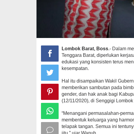
Lombok Barat, Boss
.- Dalam m
Tenggara Barat, diperlukan kerjasa
edukasi yang konsisten terus mene
kesempatan.
Hal itu disampaikan Wakil Gubernur
memberikan sambutan pada bimbin
gender, dan hak anak bagi Kabup
(12/11/2020), di Senggigi Lombok 
“Menangani permasalahan-permas
membentuk keluarga yang harmonis
telapak tangan. Semua ini tentunya
jitu,” ujar Wagub.