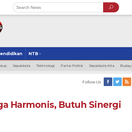
endidikan
NTB
idup
Sepakbola
Tekhnologi
Partai Politik
Sepakbola Kita
Budaya
Follow Us
 Harmonis, Butuh Sinergi