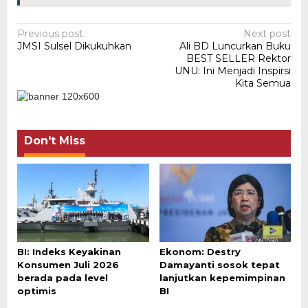
Post
Previous post
Next post
JMSI Sulsel Dikukuhkan
Ali BD Luncurkan Buku
navigation
BEST SELLER Rektor
UNU: Ini Menjadi Inspirsi
Kita Semua
Don't Miss
BI: Indeks Keyakinan
Ekonom: Destry
Konsumen Juli 2026
Damayanti sosok tepat
berada pada level
lanjutkan kepemimpinan
optimis
BI