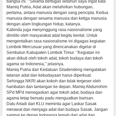
bangsa ini. ‘’Selama bertugas setahun saya ingat kata
Mamiq Putria, Adat akan melahirkan hubungan,
pertama, antara manusia dengan sang pencipta. Kedua
manusia dengan sesama manusia dan ketiga manusia
dengan alam lingkungan hidup, katanya.
Kabinda juga menyinggung rasa nasionalisme yang
dimiliki oleh masyarakat adat begitu kental. Untuk
mengentalkan rasa nasionalisme ini digagas kegiatan
Lombok Mercusuar yang direncanakan digelar di
Sembalun Kabupaten Lombok Timur. ‘’Kegiatan ini
akan diikuti oleh tokoh adat, tokoh budaya dan tokoh
agama se Indonesia,’’ jelasnya.
Mamiq Putria dari Kedatuan Siladendeng mengatakan
tatanan adat dan kebudayaan harus diperkuat.
Sehingga NKRI akan kokoh dan tidak tergeser oleh
hambatan dan tantangan ke depan. Mamiq Abdurrohim
SPd MPd menegaskan agar tokoh adat, budaya dan
agama tetap bersatu padu menguatkan barisan.
Datu Artadi dari KLU meminta agar Laskar Sasak
merawat dan menjaga adat dan budaya Sasak. Jangan
sampai ke depan Indonesia lemah dari adat dan