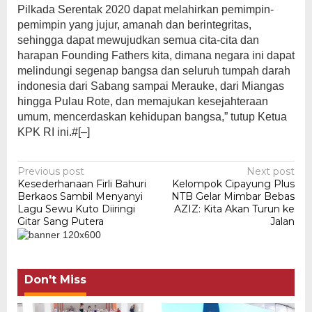
Pilkada Serentak 2020 dapat melahirkan pemimpin-
pemimpin yang jujur, amanah dan berintegritas,
sehingga dapat mewujudkan semua cita-cita dan
harapan Founding Fathers kita, dimana negara ini dapat
melindungi segenap bangsa dan seluruh tumpah darah
indonesia dari Sabang sampai Merauke, dari Miangas
hingga Pulau Rote, dan memajukan kesejahteraan
umum, mencerdaskan kehidupan bangsa,” tutup Ketua
KPK RI ini.#[–]
Post
Previous post
Next post
Kesederhanaan Firli Bahuri
Kelompok Cipayung Plus
navigation
Berkaos Sambil Menyanyi
NTB Gelar Mimbar Bebas
Lagu Sewu Kuto Diiringi
AZIZ: Kita Akan Turun ke
Gitar Sang Putera
Jalan
Don't Miss