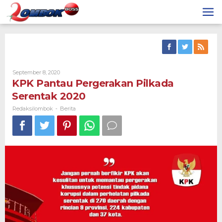
Skip
to
content
By
September 8, 2020
Redaksilombok
KPK Pantau Pergerakan Pilkada
Serentak 2020
Redaksilombok
Berita
-