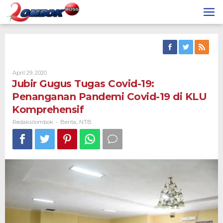
Skip
to
content
By
April 29, 2020
Redaksilombok
Jubir Gugus Tugas Covid-19:
Penanganan Pandemi Covid-19 di KLU
Komprehensif
Redaksilombok
Berita
NTB
-
,