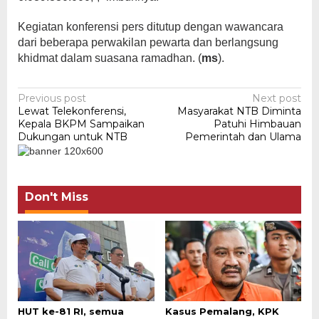
Kegiatan konferensi pers ditutup dengan wawancara
dari beberapa perwakilan pewarta dan berlangsung
khidmat dalam suasana ramadhan. (
ms
).
Post
Previous post
Next post
Lewat Telekonferensi,
Masyarakat NTB Diminta
navigation
Kepala BKPM Sampaikan
Patuhi Himbauan
Dukungan untuk NTB
Pemerintah dan Ulama
Don't Miss
HUT ke-81 RI, semua
Kasus Pemalang, KPK