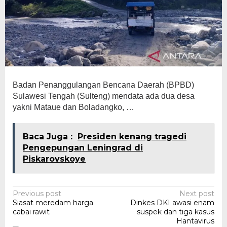
Badan Penanggulangan Bencana Daerah (BPBD)
Sulawesi Tengah (Sulteng) mendata ada dua desa
yakni Mataue dan Boladangko, …
Baca Juga :
Presiden kenang tragedi
Pengepungan Leningrad di
Piskarovskoye
Post
Previous post
Next post
Siasat meredam harga
Dinkes DKI awasi enam
navigation
cabai rawit
suspek dan tiga kasus
Hantavirus