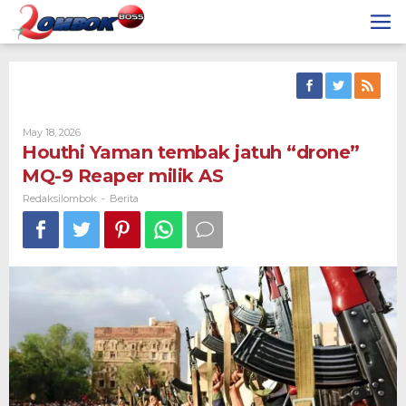
Skip
to
content
By
May 18, 2026
Redaksilombok
Houthi Yaman tembak jatuh “drone”
MQ-9 Reaper milik AS
Redaksilombok
Berita
-