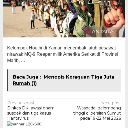
Kelompok Houthi di Yaman menembak jatuh pesawat
nirawak MQ-9 Reaper milik Amerika Serikat di Provinsi
Marib, …
Baca Juga :
Menepis Keraguan Tiga Juta
Rumah (1)
Post
Previous post
Next post
Dinkes DKI awasi enam
Waspadai gelombang
navigation
suspek dan tiga kasus
tinggi di perairan Sumut
Hantavirus
pada 19-22 Mei 2026