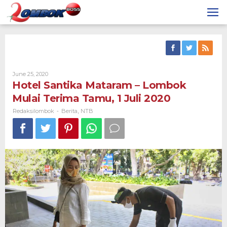
Skip
to
content
By
June 25, 2020
Redaksilombok
Hotel Santika Mataram – Lombok
Mulai Terima Tamu, 1 Juli 2020
Redaksilombok
Berita
NTB
-
,